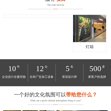
Van road services
灯箱
10
12
5
500
年
台
名
多
企业设计全案经验
自有广告加工设备
资深设计师
家客户的选择
一个好的文化氛围可以
带给您什么？
What can a good cultural atmosphere bring to you?