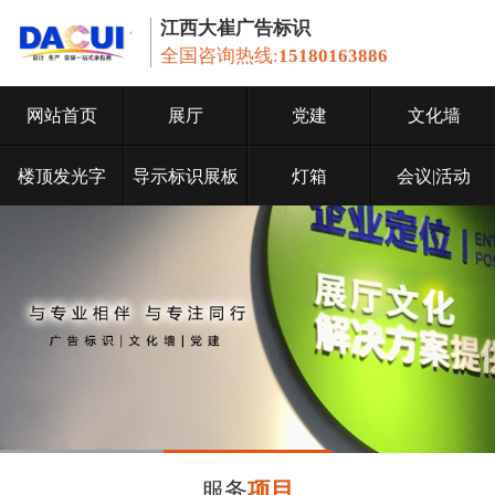
江西大崔广告标识
全国咨询热线:
15180163886
网站首页
展厅
党建
文化墙
楼顶发光字
导示标识展板
灯箱
会议|活动
服务
项目