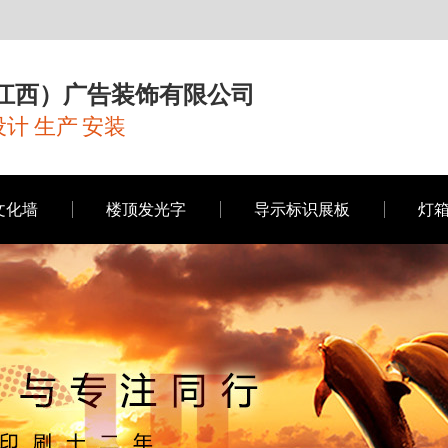
江西）广告装饰有限公司
计 生产 安装
文化墙
楼顶发光字
导示标识展板
灯