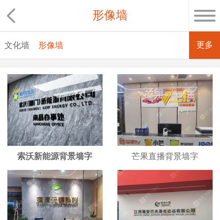
形像墙
更多
文化墙
形像墙
索沃新能源背景墙字
芒果直播背景墙字