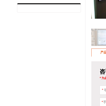
产
咨
* 
*
联
*