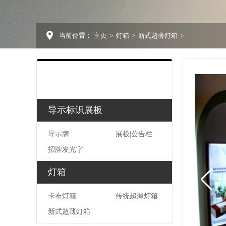
当前位置：
主页
>
灯箱
>
新式超薄灯箱
>
导示标识展板
导示牌
展板|公告栏
招牌发光字
灯箱
卡布灯箱
传统超薄灯箱
新式超薄灯箱