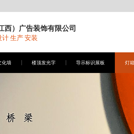
江西）广告装饰有限公司
计 生产 安装
文化墙
楼顶发光字
导示标识展板
灯