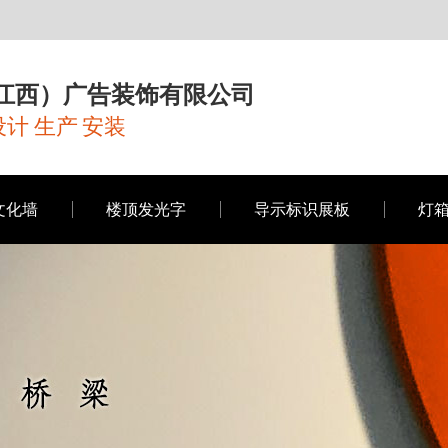
江西）广告装饰有限公司
计 生产 安装
文化墙
楼顶发光字
导示标识展板
灯