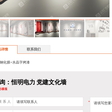
品详情
联系我们
V钢化膜+水晶字烤漆
询：恒明电力 党建文化墙
为必填项
 系 人
*