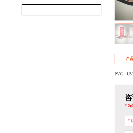
产
PVC U
咨
* 
*
联