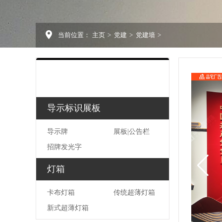
当前位置：
主页
>
党建
>
党建墙
>
导示标识展板
导示牌
展板|公告栏
招牌发光字
灯箱
卡布灯箱
传统超薄灯箱
新式超薄灯箱